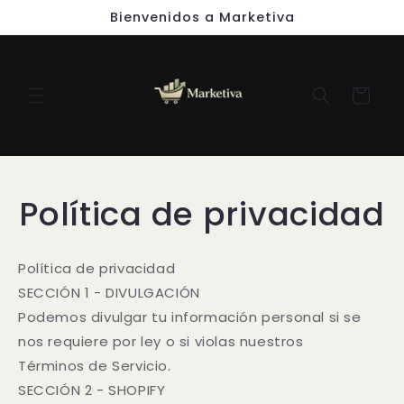
mente
Bienvenidos a Marketiva
al
conten
C
ido
a
rr
it
o
Política de privacidad
Política de privacidad
SECCIÓN 1 - DIVULGACIÓN
Podemos divulgar tu información personal si se
nos requiere por ley o si violas nuestros
Términos de Servicio.
SECCIÓN 2 - SHOPIFY